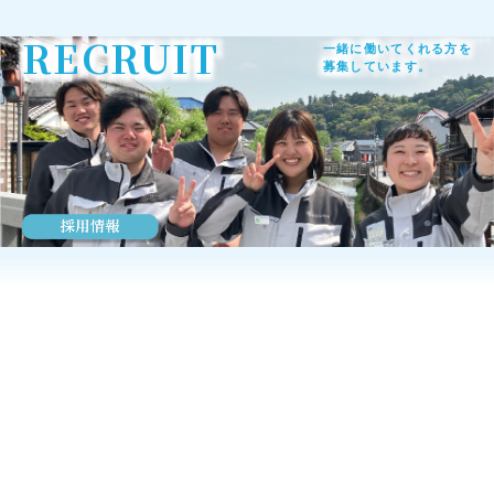
RECRUIT
一緒に働いてくれる方を
募集しています。
A
b
out us
豊和工業について
街
技術
人
をつくる
をいかす
をつなぐ
豊和工業株式会社は、昭和40年の創業以来、