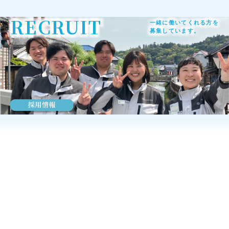
RECRUIT
一緒に働いてくれる方を
募集しています。
A
b
out us
豊和工業について
街
技術
人
をつくる
をいかす
をつなぐ
豊和工業株式会社は、昭和40年の創業以来、